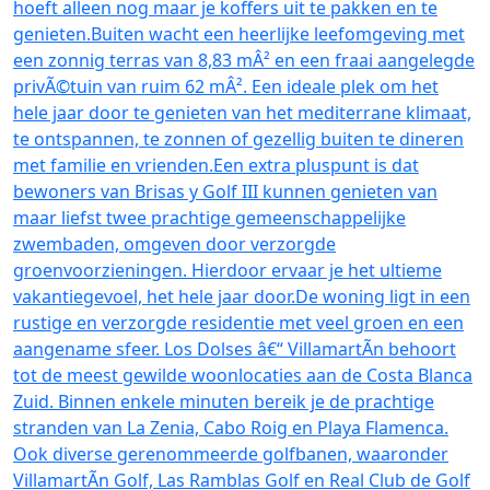
hoeft alleen nog maar je koffers uit te pakken en te
genieten.Buiten wacht een heerlijke leefomgeving met
een zonnig terras van 8,83 mÂ² en een fraai aangelegde
privÃ©tuin van ruim 62 mÂ². Een ideale plek om het
hele jaar door te genieten van het mediterrane klimaat,
te ontspannen, te zonnen of gezellig buiten te dineren
met familie en vrienden.Een extra pluspunt is dat
bewoners van Brisas y Golf III kunnen genieten van
maar liefst twee prachtige gemeenschappelijke
zwembaden, omgeven door verzorgde
groenvoorzieningen. Hierdoor ervaar je het ultieme
vakantiegevoel, het hele jaar door.De woning ligt in een
rustige en verzorgde residentie met veel groen en een
aangename sfeer. Los Dolses â€“ VillamartÃ­n behoort
tot de meest gewilde woonlocaties aan de Costa Blanca
Zuid. Binnen enkele minuten bereik je de prachtige
stranden van La Zenia, Cabo Roig en Playa Flamenca.
Ook diverse gerenommeerde golfbanen, waaronder
VillamartÃ­n Golf, Las Ramblas Golf en Real Club de Golf