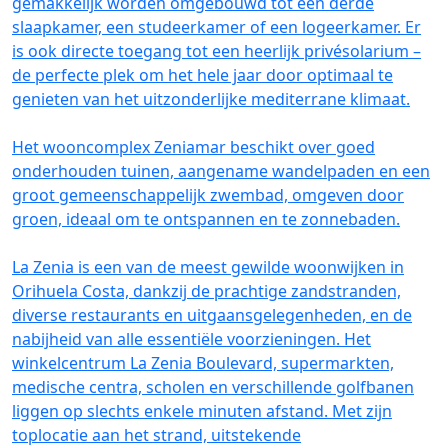
gemakkelijk worden omgebouwd tot een derde
slaapkamer, een studeerkamer of een logeerkamer. Er
is ook directe toegang tot een heerlijk privésolarium –
de perfecte plek om het hele jaar door optimaal te
genieten van het uitzonderlijke mediterrane klimaat.
Het wooncomplex Zeniamar beschikt over goed
onderhouden tuinen, aangename wandelpaden en een
groot gemeenschappelijk zwembad, omgeven door
groen, ideaal om te ontspannen en te zonnebaden.
La Zenia is een van de meest gewilde woonwijken in
Orihuela Costa, dankzij de prachtige zandstranden,
diverse restaurants en uitgaansgelegenheden, en de
nabijheid van alle essentiële voorzieningen. Het
winkelcentrum La Zenia Boulevard, supermarkten,
medische centra, scholen en verschillende golfbanen
liggen op slechts enkele minuten afstand. Met zijn
toplocatie aan het strand, uitstekende