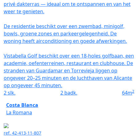
privé dakterras — ideaal om te ontspannen en van het
weer te genieten.
De residentie beschikt over een zwembad, minigolf,
bowls, groene zones en parkeergelegenheid. De
woning heeft airconditioning en goede afwerkingen.
Vistabella Golf beschikt over een 18-holes golfbaan, een
academie, oefenterreinen, restaurant en clubhouse. De
stranden van Guardamar en Torrevieja liggen op
ongeveer 20–25 minuten en de luchthaven van Alicante
op ongeveer 45 minuten.
2
2
slk.
2
badk.
64
m
Costa Blanca
La Romana
ref. 42-413-11-807