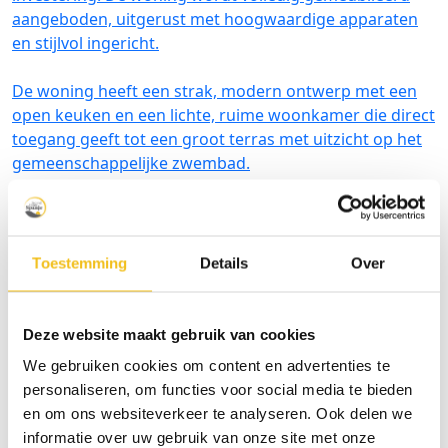
aangeboden, uitgerust met hoogwaardige apparaten
en stijlvol ingericht.
De woning heeft een strak, modern ontwerp met een
open keuken en een lichte, ruime woonkamer die direct
toegang geeft tot een groot terras met uitzicht op het
gemeenschappelijke zwembad.
Aan de achterzijde vind je een privÃ©buitenruimte die
talloze mogelijkheden biedt.
Toestemming
Details
Over
Het appartement beschikt over twee ruime
slaapkamers, waarvan Ã©Ã©n een master suite met
ensuite badkamer en ingebouwde kasten. Alle kamers
Deze website maakt gebruik van cookies
zijn voorzien van jaloezieÃ«n, gordijnen en
We gebruiken cookies om content en advertenties te
plafondventilatoren voor maximaal comfort.
personaliseren, om functies voor social media te bieden
en om ons websiteverkeer te analyseren. Ook delen we
Beide badkamers verkeren in perfecte staat en zijn
informatie over uw gebruik van onze site met onze