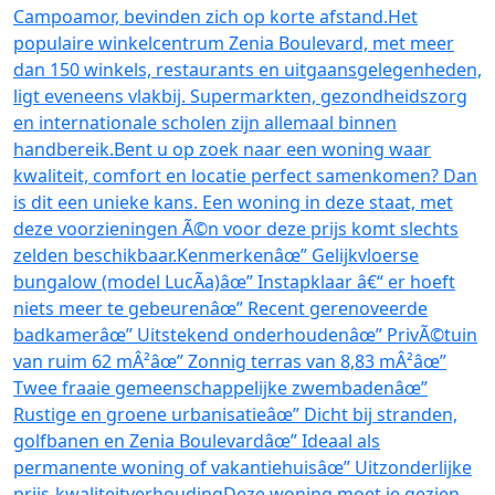
Campoamor, bevinden zich op korte afstand.Het
populaire winkelcentrum Zenia Boulevard, met meer
dan 150 winkels, restaurants en uitgaansgelegenheden,
ligt eveneens vlakbij. Supermarkten, gezondheidszorg
en internationale scholen zijn allemaal binnen
handbereik.Bent u op zoek naar een woning waar
kwaliteit, comfort en locatie perfect samenkomen? Dan
is dit een unieke kans. Een woning in deze staat, met
deze voorzieningen Ã©n voor deze prijs komt slechts
zelden beschikbaar.Kenmerkenâœ” Gelijkvloerse
bungalow (model LucÃ­a)âœ” Instapklaar â€“ er hoeft
niets meer te gebeurenâœ” Recent gerenoveerde
badkamerâœ” Uitstekend onderhoudenâœ” PrivÃ©tuin
van ruim 62 mÂ²âœ” Zonnig terras van 8,83 mÂ²âœ”
Twee fraaie gemeenschappelijke zwembadenâœ”
Rustige en groene urbanisatieâœ” Dicht bij stranden,
golfbanen en Zenia Boulevardâœ” Ideaal als
permanente woning of vakantiehuisâœ” Uitzonderlijke
prijs-kwaliteitverhoudingDeze woning moet je gezien