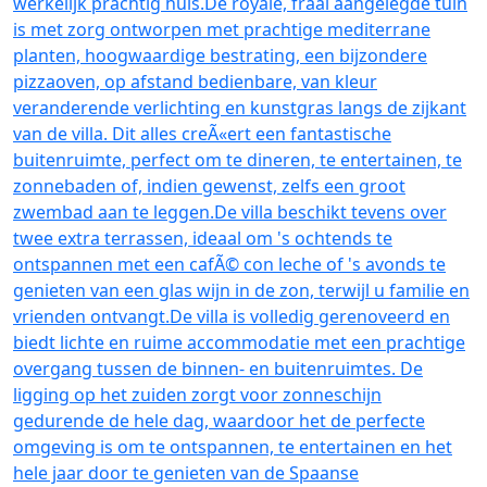
werkelijk prachtig huis.De royale, fraai aangelegde tuin
is met zorg ontworpen met prachtige mediterrane
planten, hoogwaardige bestrating, een bijzondere
pizzaoven, op afstand bedienbare, van kleur
veranderende verlichting en kunstgras langs de zijkant
van de villa. Dit alles creÃ«ert een fantastische
buitenruimte, perfect om te dineren, te entertainen, te
zonnebaden of, indien gewenst, zelfs een groot
zwembad aan te leggen.De villa beschikt tevens over
twee extra terrassen, ideaal om 's ochtends te
ontspannen met een cafÃ© con leche of 's avonds te
genieten van een glas wijn in de zon, terwijl u familie en
vrienden ontvangt.De villa is volledig gerenoveerd en
biedt lichte en ruime accommodatie met een prachtige
overgang tussen de binnen- en buitenruimtes. De
ligging op het zuiden zorgt voor zonneschijn
gedurende de hele dag, waardoor het de perfecte
omgeving is om te ontspannen, te entertainen en het
hele jaar door te genieten van de Spaanse