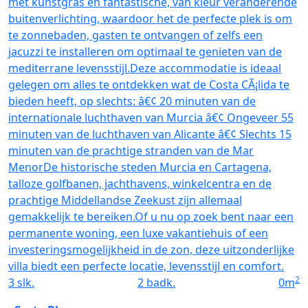
met kunstgras en fantastische, van kleur veranderende
buitenverlichting, waardoor het de perfecte plek is om
te zonnebaden, gasten te ontvangen of zelfs een
jacuzzi te installeren om optimaal te genieten van de
mediterrane levensstijl.Deze accommodatie is ideaal
gelegen om alles te ontdekken wat de Costa CÃ¡lida te
bieden heeft, op slechts: â€¢ 20 minuten van de
internationale luchthaven van Murcia â€¢ Ongeveer 55
minuten van de luchthaven van Alicante â€¢ Slechts 15
minuten van de prachtige stranden van de Mar
MenorDe historische steden Murcia en Cartagena,
talloze golfbanen, jachthavens, winkelcentra en de
prachtige Middellandse Zeekust zijn allemaal
gemakkelijk te bereiken.Of u nu op zoek bent naar een
permanente woning, een luxe vakantiehuis of een
investeringsmogelijkheid in de zon, deze uitzonderlijke
villa biedt een perfecte locatie, levensstijl en comfort.
2
3
slk.
2
badk.
0
m