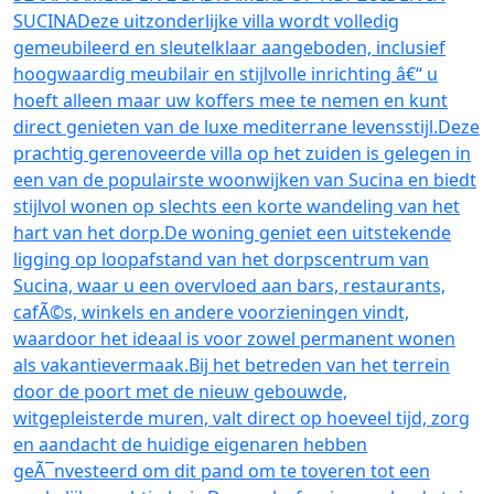
SUCINADeze uitzonderlijke villa wordt volledig
gemeubileerd en sleutelklaar aangeboden, inclusief
hoogwaardig meubilair en stijlvolle inrichting â€“ u
hoeft alleen maar uw koffers mee te nemen en kunt
direct genieten van de luxe mediterrane levensstijl.Deze
prachtig gerenoveerde villa op het zuiden is gelegen in
een van de populairste woonwijken van Sucina en biedt
stijlvol wonen op slechts een korte wandeling van het
hart van het dorp.De woning geniet een uitstekende
ligging op loopafstand van het dorpscentrum van
Sucina, waar u een overvloed aan bars, restaurants,
cafÃ©s, winkels en andere voorzieningen vindt,
waardoor het ideaal is voor zowel permanent wonen
als vakantievermaak.Bij het betreden van het terrein
door de poort met de nieuw gebouwde,
witgepleisterde muren, valt direct op hoeveel tijd, zorg
en aandacht de huidige eigenaren hebben
geÃ¯nvesteerd om dit pand om te toveren tot een