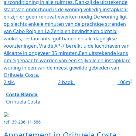
airconditioning in alle ruimtes. Dankzij de uitstekende
staat van onderhoud is de woning volledig instapklaar
en zijn er geen renovatiewerken nodig.De woning ligt
op slechts enkele minuten van de prachtige stranden
van Cabo Roig en La Zenia en bevindt zich dicht bij
winkels, restaurants, golfbanen en alle dagelijkse
voorzieningen. Via de AP-7 bereikt u de luchthaven van
Alicante in ongeveer 35 minuten.Een uitstekende kans
om eigenaar te worden van een stijlvolle en instapklare
woning in een van de meest gewilde gebieden van
Orihuela Costa.
2
2
slk.
2
badk.
100
m
Costa Blanca
Orihuela Costa
ref. 39-236-11-586
Appartement in Orihuela Costa