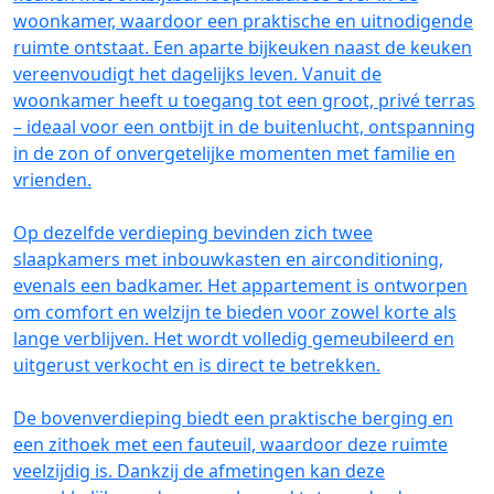
woonkamer, waardoor een praktische en uitnodigende
ruimte ontstaat. Een aparte bijkeuken naast de keuken
vereenvoudigt het dagelijks leven. Vanuit de
woonkamer heeft u toegang tot een groot, privé terras
– ideaal voor een ontbijt in de buitenlucht, ontspanning
in de zon of onvergetelijke momenten met familie en
vrienden.
Op dezelfde verdieping bevinden zich twee
slaapkamers met inbouwkasten en airconditioning,
evenals een badkamer. Het appartement is ontworpen
om comfort en welzijn te bieden voor zowel korte als
lange verblijven. Het wordt volledig gemeubileerd en
uitgerust verkocht en is direct te betrekken.
De bovenverdieping biedt een praktische berging en
een zithoek met een fauteuil, waardoor deze ruimte
veelzijdig is. Dankzij de afmetingen kan deze