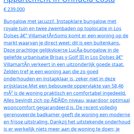
€ 239.000
Bungalow met jacuzzi!. Instapklare bungalow met
royale tuin en twee zwembaden op toplocatie in Los
Dolses â€“ VillamartÃ­nSoms komt er een woning op de
markt waarvan je direct weet: dit is een buitenkans.
Deze prachtige gelijkvloerse LucÃ­a-bungalow in de
geliefde urbanisatie Brisas y Golf III in Los Dolses â€“
VillamartÃ­n verkeert in een uitzonderlijk goede staat.
Zelden tref je een woning aan die zo goed
onderhouden en instapklaar is, zeker niet in deze
prijsklasse.Met een bebouwde oppervlakte van 58,46
mÂ² is de woning praktisch en comfortabel ingedeeld.
Alles bevindt zich op Ã©Ã©n niveau, waardoor optimaal
wooncomfort gegarandeerd is. De recent volledig
gerenoveerde badkamer geeft de woning een moderne
en frisse uitstraling. Dankzij het uitstekende onderhoud
is er werkelijk niets meer aan de woning te doen; je