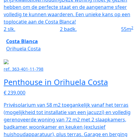
hebben om de perfecte staat en de aangename sfeer
volledig te kunnen waarderen. Een unieke kans op een
toplocatie aan de Costa Blanca!
2
2
slk.
2
badk.
55
m
Costa Blanca
Orihuela Costa
ref. 363-401-11-798
Penthouse in Orihuela Costa
€ 239.000
Privésolarium van 58 m2 toegankelijk vanaf het terras
(mogelijkheid tot installatie van een jacuzzi) en volledig
gerenoveerde woning van 72 m2 met 2 slaapkamers,
badkamer, woonkamer en keuken (exclusief
huishoudapparatuur), plus terras. Garage en berging