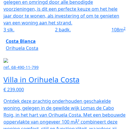
gelegen en omringd door alle benodigde
voorzieningen, is dit een perfecte keuze om het hele
jaar door te wonen, als investering of om te genieten
van een woning aan het strand.
2
3
slk.
2
badk.
108
m
Costa Blanca
Orihuela Costa
ref. 68-490-11-799
Villa in Orihuela Costa
€ 239.000
Ontdek deze prachtig onderhouden geschakelde
woning, gelegen in de gewilde wijk Lomas de Cabo
Roig, in het hart van Orihuela Costa. Met een bebouwde
oppervlakte van ongeveer 100 mÂ² combineert deze
woning comfort, stijl en functionaliteit, waardoor zij