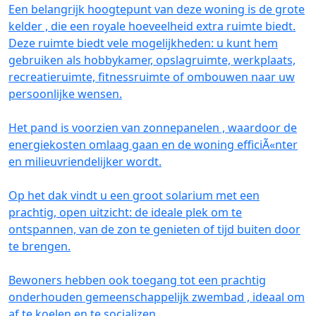
Een belangrijk hoogtepunt van deze woning is de grote
kelder , die een royale hoeveelheid extra ruimte biedt.
Deze ruimte biedt vele mogelijkheden: u kunt hem
gebruiken als hobbykamer, opslagruimte, werkplaats,
recreatieruimte, fitnessruimte of ombouwen naar uw
persoonlijke wensen.
Het pand is voorzien van zonnepanelen , waardoor de
energiekosten omlaag gaan en de woning efficiÃ«nter
en milieuvriendelijker wordt.
Op het dak vindt u een groot solarium met een
prachtig, open uitzicht: de ideale plek om te
ontspannen, van de zon te genieten of tijd buiten door
te brengen.
Bewoners hebben ook toegang tot een prachtig
onderhouden gemeenschappelijk zwembad , ideaal om
af te koelen en te socializen.