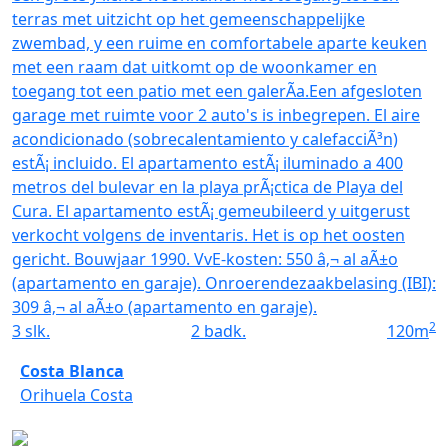
terras met uitzicht op het gemeenschappelijke
zwembad, y een ruime en comfortabele aparte keuken
met een raam dat uitkomt op de woonkamer en
toegang tot een patio met een galerÃ­a.Een afgesloten
garage met ruimte voor 2 auto's is inbegrepen. El aire
acondicionado (sobrecalentamiento y calefacciÃ³n)
estÃ¡ incluido. El apartamento estÃ¡ iluminado a 400
metros del bulevar en la playa prÃ¡ctica de Playa del
Cura. El apartamento estÃ¡ gemeubileerd y uitgerust
verkocht volgens de inventaris. Het is op het oosten
gericht. Bouwjaar 1990. VvE-kosten: 550 â‚¬ al aÃ±o
(apartamento en garaje). Onroerendezaakbelasing (IBI):
309 â‚¬ al aÃ±o (apartamento en garaje).
2
3
slk.
2
badk.
120
m
Costa Blanca
Orihuela Costa