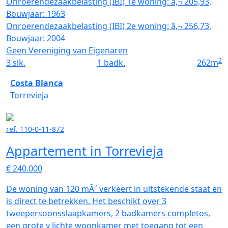
Onroerendezaakbelasting (IBI) 1e woning: â‚¬ 205,93,
Bouwjaar: 1963
Onroerendezaakbelasting (IBI) 2e woning: â‚¬ 256,73,
Bouwjaar: 2004
Geen Vereniging van Eigenaren
2
3
slk.
1
badk.
262
m
Costa Blanca
Torrevieja
ref. 110-0-11-872
Appartement in Torrevieja
€ 240.000
De woning van 120 mÂ² verkeert in uitstekende staat en
is direct te betrekken. Het beschikt over 3
tweepersoonsslaapkamers, 2 badkamers completos,
een grote y lichte woonkamer met toegang tot een