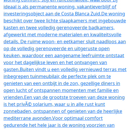
ideaal is als permanente woning, vakantieverblijf of
investeringsobject aan de Costa Blanca Zuid.De woning
beschikt over twee lichte slaapkamers met ingebouwde
kasten en twee volledig gerenoveerde badkamers,
afgewerkt met moderne materialen en kwaliteitsvolle
details. De ruime woon- en eetkamer sluit naadloos aan
op de volledig gerenoveerde en uitgeruste open
keuken, waardoor een aangename leefruimte ontstaat
voor het dagelijkse leven en het ontvangen van
gasten.Buiten vindt u een volledig vernieuwd terras met
inbegrepen tuinmeubilair, de perfecte plek om te
genieten van een ontbijt in de zon, gezellige diners in
open lucht of ontspannen momenten met familie en
vrienden.Een van de grootste troeven van deze woning
is het privÃ© solarium, waar u in alle rust kunt
zonnebaden, ontspannen of genieten van de heerlijke
mediterrane avonden.Voor optimaal comfort
gedurende het hele jaar is de woning voorzien van