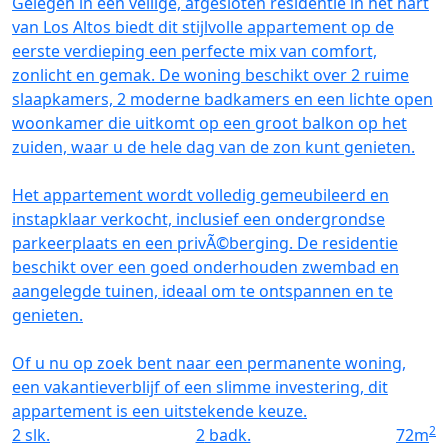
Gelegen in een veilige, afgesloten residentie in het hart
van Los Altos biedt dit stijlvolle appartement op de
eerste verdieping een perfecte mix van comfort,
zonlicht en gemak. De woning beschikt over 2 ruime
slaapkamers, 2 moderne badkamers en een lichte open
woonkamer die uitkomt op een groot balkon op het
zuiden, waar u de hele dag van de zon kunt genieten.
Het appartement wordt volledig gemeubileerd en
instapklaar verkocht, inclusief een ondergrondse
parkeerplaats en een privÃ©berging. De residentie
beschikt over een goed onderhouden zwembad en
aangelegde tuinen, ideaal om te ontspannen en te
genieten.
Of u nu op zoek bent naar een permanente woning,
een vakantieverblijf of een slimme investering, dit
appartement is een uitstekende keuze.
2
2
slk.
2
badk.
72
m