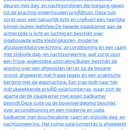
deuren met dag- en nachtgordijnen die toegang geven
tot de prachtig onderhouden privÃ©tuin. Deze tuin
zorgt voor veel natuurlijk licht en creÃ«ert een heerlijke
binnen-buiten leefsfeer.De tweede slaapkamer aan de
achterzijde is licht en luchtig en beschikt over
ingebouwde witte kledingkasten, moderne
afzuigventilatorverlichting, airconditioning en een raam
met stijlvolle dag- en nachtzonwering, wat zorgt voor
een frisse, eigentijdse uitstraling.Buiten beschikt de
woning over een afgesloten terras op de begane
grond, afgewerkt met fraaie tegels en een praktische
berging met de wasmachine. Een trap leidt naar het
indrukwekkende privÃ©-solariumterras, waar zich de
aparte derde slaapkamer met eigen badkamer
bevindt.Deze suite op de bovenverdieping beschikt
over airconditioning en een moderne en-suite
badkamer met douchecabine, raam en stijlvolle dag- en
nachtzonwering. Het ruime solariumterras is afgewerkt