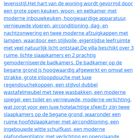
levensstijl.Het hart van de woning wordt gevormd door
een grote open keuken, woon- en eetkamer met
moderne inbouwkeuken, hoogwaardige apparatuur,
vernieuwde vloeren, airconditioning, dag- en
nachtzonwering en twee moderne afzuigkappen met
lampen, waardoor een stijlvolle, eigentijdse leefruimte
met veel natuurlijk licht ontstaat.De villa beschikt over 3
ruime, lichte slaapkamers en 2 prachtig
gemoderniseerde badkamers. De badkamer op de
begane grond is hoogwaardig afgewerkt en omvat een
strakke, grote inloopdouche met luxe
regendouchekoppen, een stijlvol dubbel
wastafelmeubel met twee wasbakken, een moderne
spiegel, een toilet en vernieuwde, moderne verlichting,
wat zorgt voor een luxe hotelachtige sfeer.Er zijn twee
slaapkamers op de begane grond, waaronder een
ruime hoofdslaapkamer met airconditioning, een
ingebouwde witte schuifkast, een moderne
plafondventilator met verlichting en openslaande