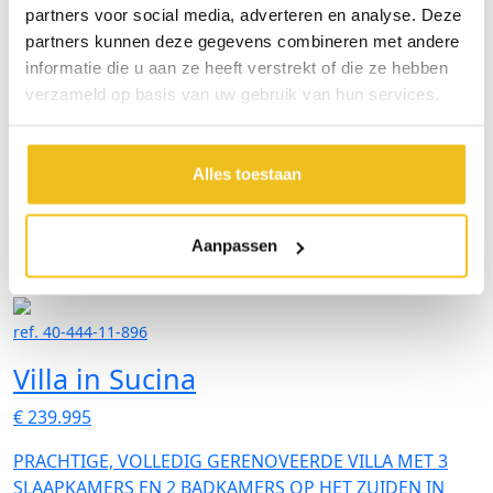
uitgerust met moderne voorzieningen en afwerkingen.
partners voor social media, adverteren en analyse. Deze
partners kunnen deze gegevens combineren met andere
San Miguel de Salinas is een levendig stadje vol
informatie die u aan ze heeft verstrekt of die ze hebben
geschiedenis, met veel te ontdekken: van de
verzameld op basis van uw gebruik van hun services.
indrukwekkende grotten tot eersteklas golfresorts op
slechts enkele minuten afstand. Of je nu op zoek bent
naar ontspanning of avontuur, je vindt het hier.
Alles toestaan
2
2
slk.
2
badk.
65
m
Costa Calida
Aanpassen
Sucina
ref. 40-444-11-896
Villa in Sucina
€ 239.995
PRACHTIGE, VOLLEDIG GERENOVEERDE VILLA MET 3
SLAAPKAMERS EN 2 BADKAMERS OP HET ZUIDEN IN