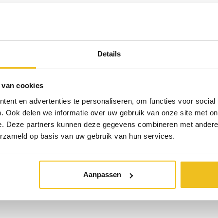
d
n een tweede thuis aan deze Spaanse costas:
Details
 van cookies
ent en advertenties te personaliseren, om functies voor social
. Ook delen we informatie over uw gebruik van onze site met on
e. Deze partners kunnen deze gegevens combineren met andere i
erzameld op basis van uw gebruik van hun services.
uwbaar, wij blijven betrokken ook na de aankoop:
Aanpassen