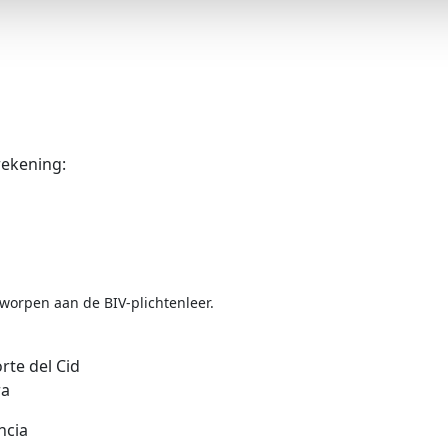
rekening:
orpen aan de BIV‑plichtenleer.
rte del Cid
ra
ncia