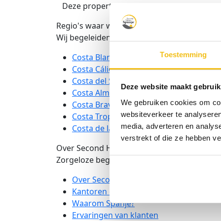
Deze property zit niet langer in ons aanbo
Regio's waar we actief zijn
Wij begeleiden Vlamingen bij de aankoop va
Toestemming
Costa Blanca
Costa Cálida
Costa del Sol
Deze website maakt gebruik
Costa Almería
We gebruiken cookies om cont
Costa Brava
websiteverkeer te analyseren
Costa Tropical
media, adverteren en analys
Costa de la Luz
verstrekt of die ze hebben v
Over Second Home Spanje
Zorgeloze begeleiding, persoonlijk en betro
Over Second Home Spanje
Kantoren en Premium partners
Waarom Spanje?
Ervaringen van klanten