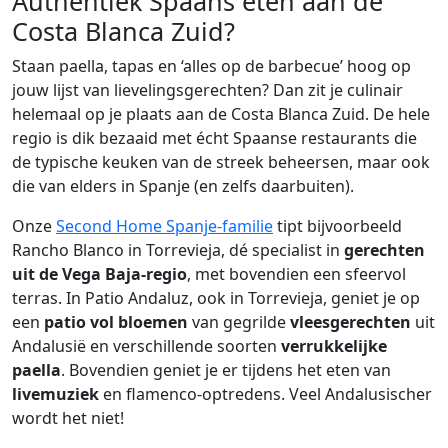
Authentiek Spaans eten aan de
Costa Blanca Zuid?
Staan paella, tapas en ‘alles op de barbecue’ hoog op
jouw lijst van lievelingsgerechten? Dan zit je culinair
helemaal op je plaats aan de Costa Blanca Zuid. De hele
regio is dik bezaaid met écht Spaanse restaurants die
de typische keuken van de streek beheersen, maar ook
die van elders in Spanje (en zelfs daarbuiten).
Onze
Second Home Spanje-familie
tipt bijvoorbeeld
Rancho Blanco in Torrevieja, dé specialist in
gerechten
uit de Vega Baja-regio
, met bovendien een sfeervol
terras. In Patio Andaluz, ook in Torrevieja, geniet je op
een
patio vol bloemen
van gegrilde
vleesgerechten
uit
Andalusië en verschillende soorten
verrukkelijke
paella
. Bovendien geniet je er tijdens het eten van
livemuziek
en flamenco-optredens. Veel Andalusischer
wordt het niet!