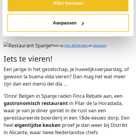
Alles toestaan
uit de streek
. Ook bij Nautilus – Torrevieja (Punta
Prima) – dineer je met richt op zee, ‘muziek’ van
ruisende golven en je voeten nét niet in het zand. Als je
Aanpassen
het iets chiquer wil, raden we je aan een tafel op de
bovenverdieping te reserveren.
Photo by
John McFetridge
on
Unsplash
Iets te vieren!
Een jarige in het gezelschap, je huwelijksverjaardag, of
gewoon la buena vida vieren? Dan mag het wat meer
zijn dan een menú del día …
‘Onze’ Belgen in Spanje raden Finca Rebate aan, een
gastronomisch restaurant
in Pilar de la Horadada,
waar je van je diner geniet in de rust van een
gerestaureerde boerderij in een 18de-eeuws dorp. Een
heel
eigentijdse keuken
proef je dan weer bij Distrikt
in Alicante, waar twee Nederlandse chefs