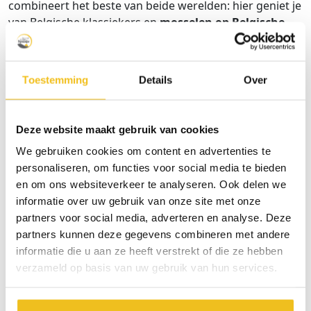
combineert het beste van beide werelden: hier geniet je
van Belgische klassiekers en
mosselen op Belgische
wijze
met zicht op het Spaanse strand en een
romantische zonsondergang, én voor Spaanse prijzen.
Toestemming
Details
Over
Restaurants met zicht op zee: zo
proeft vakantie
Deze website maakt gebruik van cookies
We gebruiken cookies om content en advertenties te
Je verblijf aan de Costa Blanca is niet compleet zonder
personaliseren, om functies voor social media te bieden
een lunch of diner met zeezicht. Daarvoor beveelt de
en om ons websiteverkeer te analyseren. Ook delen we
Second Home Spanje-familie bijvoorbeeld Chiringuitos
informatie over uw gebruik van onze site met onze
Pirata aan. In hun vestigingen in Torre de la Horadada
partners voor social media, adverteren en analyse. Deze
en Pilar de la Horadada eet je eerlijke
dagschotels
op
partners kunnen deze gegevens combineren met andere
een zonovergoten
terras aan het strand
.
informatie die u aan ze heeft verstrekt of die ze hebben
verzameld op basis van uw gebruik van hun services.
Familierestaurant Vela Beach in Torrevieja (La Mata)
specialiseert zich in traditionele rijstgerechten met
verse vis uit de baai voor de deur en
seizoensgroenten